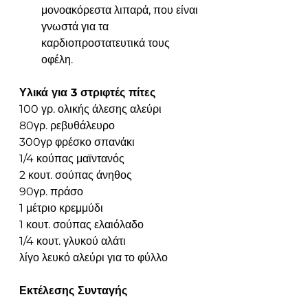
μονοακόρεστα λιπαρά, που είναι 
γνωστά για τα 
καρδιοπροστατευτικά τους 
οφέλη.
Υλικά για 3 στριφτές πίτες
100 γρ. ολικής άλεσης αλεύρι
80γρ. ρεβυθάλευρο
300γρ φρέσκο σπανάκι
1/4 κούπας μαϊντανός
2 κουτ. σούπας άνηθος
90γρ. πράσο
1 μέτριο κρεμμύδι
1 κουτ. σούπας ελαιόλαδο
1/4 κουτ. γλυκού αλάτι
λίγο λευκό αλεύρι για το φύλλο
Εκτέλεσης Συνταγής