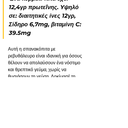
12,4γρ πρωτεΐνης. Yψηλό 
σε: διαιτητικές ίνες 12γρ, 
Σίδηρο 6,7mg, βιταμίνη C: 
39.5mg
Αυτή η σπανακόπιτα με 
ρεβυθάλευρο είναι ιδανική για όσους 
θέλουν να απολαύσουν ένα νόστιμο 
και θρεπτικό γεύμα, χωρίς να 
θυσιάσουν τη γεύση. Δοκίμασέ τη 
και απόλαυσε μια πιο υγιεινή 
προσέγγιση σε μια κλασική ελληνική 
συνταγή!
Ελένη Μαρίνη, Διαιτολόγος-
Διατροφολόγος, Bsc
Συνταγές