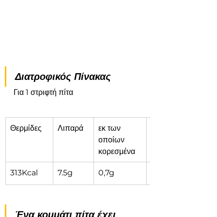
Διατροφικός Πίνακας
Για 1 στριφτή πίτα
Θερμίδες
Λιπαρά
εκ των 
Υδατάνθρακες
οποίων 
κορεσμένα
313Kcal
7.5g
0,7g
51,6g
Ένα κομμάτι πίτα έχει 