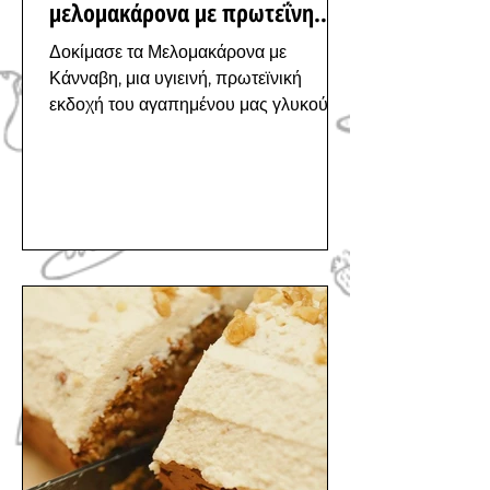
μελομακάρονα με πρωτεΐνη
κάνναβης
Δοκίμασε τα Μελομακάρονα με
Κάνναβη, μια υγιεινή, πρωτεϊνική
εκδοχή του αγαπημένου μας γλυκού,
που θα δώσει άλλη διάσταση στις
γιορτές!