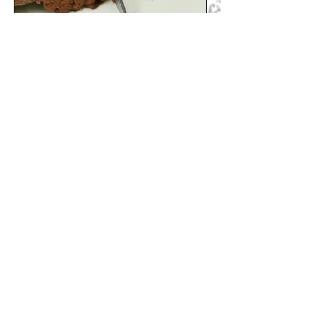
Φτιάξε το πιο νόστιμο κορμό
σοκολάτας χωρίς ζάχαρη και
βούτυρο
Αν αγαπάς τη σοκολάτα, τότε αυτή η
συνταγή για κορμό σοκολάτας χωρίς
ζάχαρη και βούτυρο είναι ιδανική για
εσένα!
1
/
2